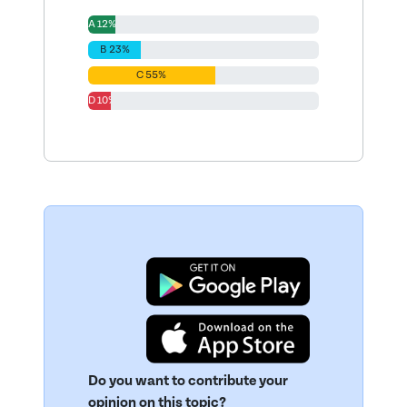
A 12%
B 23%
C 55%
D 10%
Do you want to contribute your
opinion on this topic?