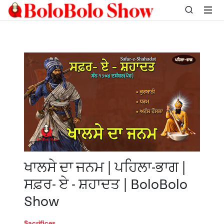
ਖਾਲਸੇ ਦਾ ਜਨਮ | ਪਹਿਲਾ-ਭਾਗ |
ਸਫ਼ਰ- ਏ - ਸ਼ਹਾਦਤ | BoloBolo
Show
Sacrifices