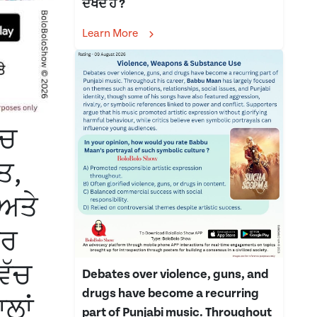
ਦੇਖਦੇ ਹੋ ?
Learn More
ੱਚ
ਤ,
ਅਤੇ
ਕਰ
ਿੱਚ
Debates over violence, guns, and
drugs have become a recurring
ਲਾਂ
part of Punjabi music. Throughout