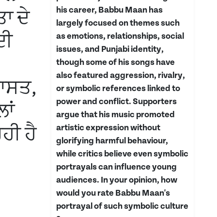
his career, Babbu Maan has
ਾ ਦੇ
largely focused on themes such
ਦੀ
as emotions, relationships, social
issues, and Punjabi identity,
though some of his songs have
also featured aggression, rivalry,
ਰਾਸਤ,
or symbolic references linked to
power and conflict. Supporters
ਾਂ
argue that his music promoted
artistic expression without
ਹੀ ਹੈ
glorifying harmful behaviour,
while critics believe even symbolic
portrayals can influence young
audiences. In your opinion, how
would you rate Babbu Maan's
portrayal of such symbolic culture