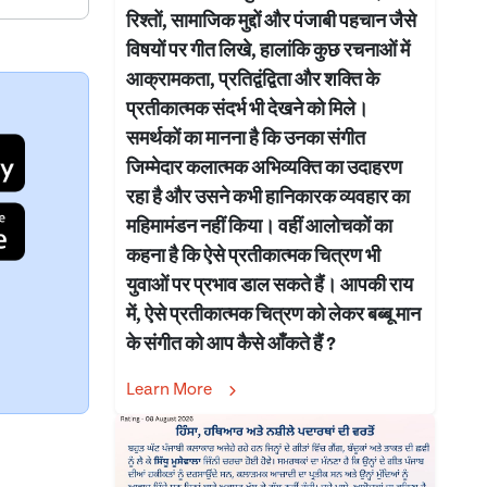
रिश्तों, सामाजिक मुद्दों और पंजाबी पहचान जैसे
विषयों पर गीत लिखे, हालांकि कुछ रचनाओं में
आक्रामकता, प्रतिद्वंद्विता और शक्ति के
प्रतीकात्मक संदर्भ भी देखने को मिले।
समर्थकों का मानना है कि उनका संगीत
जिम्मेदार कलात्मक अभिव्यक्ति का उदाहरण
रहा है और उसने कभी हानिकारक व्यवहार का
महिमामंडन नहीं किया। वहीं आलोचकों का
कहना है कि ऐसे प्रतीकात्मक चित्रण भी
युवाओं पर प्रभाव डाल सकते हैं। आपकी राय
में, ऐसे प्रतीकात्मक चित्रण को लेकर बब्बू मान
के संगीत को आप कैसे आँकते हैं ?
Learn More