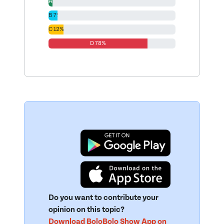
A 3%
B 7%
C 12%
D 78%
Do you want to contribute your
opinion on this topic?
Download BoloBolo Show App on