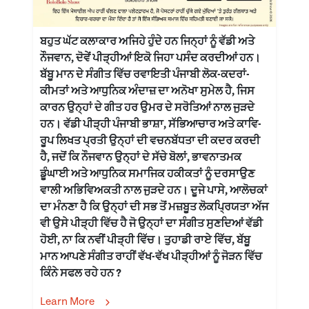
ਬਹੁਤ ਘੱਟ ਕਲਾਕਾਰ ਅਜਿਹੇ ਹੁੰਦੇ ਹਨ ਜਿਨ੍ਹਾਂ ਨੂੰ ਵੱਡੀ ਅਤੇ
ਨੌਜਵਾਨ, ਦੋਵੇਂ ਪੀੜ੍ਹੀਆਂ ਇਕੋ ਜਿਹਾ ਪਸੰਦ ਕਰਦੀਆਂ ਹਨ।
ਬੱਬੂ ਮਾਨ ਦੇ ਸੰਗੀਤ ਵਿੱਚ ਰਵਾਇਤੀ ਪੰਜਾਬੀ ਲੋਕ-ਕਦਰਾਂ-
ਕੀਮਤਾਂ ਅਤੇ ਆਧੁਨਿਕ ਅੰਦਾਜ਼ ਦਾ ਅਨੋਖਾ ਸੁਮੇਲ ਹੈ, ਜਿਸ
ਕਾਰਨ ਉਨ੍ਹਾਂ ਦੇ ਗੀਤ ਹਰ ਉਮਰ ਦੇ ਸਰੋਤਿਆਂ ਨਾਲ ਜੁੜਦੇ
ਹਨ। ਵੱਡੀ ਪੀੜ੍ਹੀ ਪੰਜਾਬੀ ਭਾਸ਼ਾ, ਸੱਭਿਆਚਾਰ ਅਤੇ ਕਾਵਿ-
ਰੂਪ ਲਿਖਤ ਪ੍ਰਤੀ ਉਨ੍ਹਾਂ ਦੀ ਵਚਨਬੱਧਤਾ ਦੀ ਕਦਰ ਕਰਦੀ
ਹੈ, ਜਦੋਂ ਕਿ ਨੌਜਵਾਨ ਉਨ੍ਹਾਂ ਦੇ ਸੱਚੇ ਬੋਲਾਂ, ਭਾਵਨਾਤਮਕ
ਡੂੰਘਾਈ ਅਤੇ ਆਧੁਨਿਕ ਸਮਾਜਿਕ ਹਕੀਕਤਾਂ ਨੂੰ ਦਰਸਾਉਣ
ਵਾਲੀ ਅਭਿਵਿਅਕਤੀ ਨਾਲ ਜੁੜਦੇ ਹਨ। ਦੂਜੇ ਪਾਸੇ, ਆਲੋਚਕਾਂ
ਦਾ ਮੰਨਣਾ ਹੈ ਕਿ ਉਨ੍ਹਾਂ ਦੀ ਸਭ ਤੋਂ ਮਜ਼ਬੂਤ ਲੋਕਪ੍ਰਿਯਤਾ ਅੱਜ
ਵੀ ਉਸੇ ਪੀੜ੍ਹੀ ਵਿੱਚ ਹੈ ਜੋ ਉਨ੍ਹਾਂ ਦਾ ਸੰਗੀਤ ਸੁਣਦਿਆਂ ਵੱਡੀ
ਹੋਈ, ਨਾ ਕਿ ਨਵੀਂ ਪੀੜ੍ਹੀ ਵਿੱਚ। ਤੁਹਾਡੀ ਰਾਏ ਵਿੱਚ, ਬੱਬੂ
ਮਾਨ ਆਪਣੇ ਸੰਗੀਤ ਰਾਹੀਂ ਵੱਖ-ਵੱਖ ਪੀੜ੍ਹੀਆਂ ਨੂੰ ਜੋੜਨ ਵਿੱਚ
ਕਿੰਨੇ ਸਫਲ ਰਹੇ ਹਨ ?
Learn More