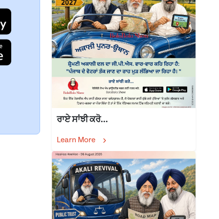
ਰਾਏ ਸਾਂਝੀ ਕਰੋ...
Learn More