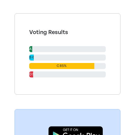
Voting Results
A 4%
B 6%
C 85%
D 5%