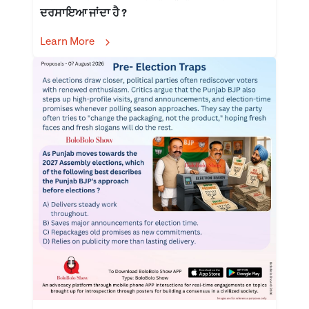
ਦਰਸਾਇਆ ਜਾਂਦਾ ਹੈ ?
Learn More