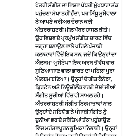
ਖੇਤਰੀ ਸੰਗੀਤ ਦਾ ਵਿਸ਼ਵ ਪੱਧਰੀ ਮੁੱਖਧਾਰਾ ਤੱਕ
ਪਹੁੰਚਣਾ ਸੋਖਾ ਨਹੀਂ ਹੁੰਦਾ, ਪਰ ਸਿੱਧੂ ਮੂਸੇਵਾਲਾ
ਨੇ ਆਪਣੇ ਕਰੀਅਰ ਦੌਰਾਨ ਕਈ
ਅੰਤਰਰਾਸ਼ਟਰੀ ਮੀਲ ਪੱਥਰ ਹਾਸਲ ਕੀਤੇ।
ਉਹ ਵਿਸ਼ਵ ਦੇ ਪ੍ਰਮੁੱਖ ਸੰਗੀਤ ਚਾਰਟ ਵਿੱਚ
ਜਗ੍ਹਾ ਬਣਾਉਣ ਵਾਲੇ ਪਹਿਲੇ ਪੰਜਾਬੀ
ਕਲਾਕਾਰਾਂ ਵਿੱਚੋਂ ਇਕ ਸਨ, ਜਦੋਂ ਕਿ ਉਨ੍ਹਾਂ ਦਾ
ਐਲਬਮ “ਮੂਸੇਟੇਪ” ਇਕ ਅਰਬ ਤੋਂ ਵੱਧ ਵਾਰ
ਸੁਣਿਆ ਜਾਣ ਵਾਲਾ ਭਾਰਤ ਦਾ ਪਹਿਲਾ ਪੂਰਾ
ਐਲਬਮ ਬਣਿਆ। ਉਨ੍ਹਾਂ ਦੇ ਗੀਤ ਕੈਨੇਡਾ,
ਬ੍ਰਿਟੇਨ ਅਤੇ ਨਿਊਜ਼ੀਲੈਂਡ ਵਰਗੇ ਦੇਸ਼ਾਂ ਦੀਆਂ
ਸੰਗੀਤ ਸੂਚੀਆਂ ਵਿੱਚ ਵੀ ਸ਼ਾਮਲ ਰਹੇ।
ਅੰਤਰਰਾਸ਼ਟਰੀ ਸੰਗੀਤ ਨਿਰਮਾਤਾਵਾਂ ਨਾਲ
ਉਨ੍ਹਾਂ ਦੇ ਸਹਿਯੋਗ ਨੇ ਪੰਜਾਬੀ ਸੰਗੀਤ ਨੂੰ
ਦੁਨੀਆ ਭਰ ਦੇ ਸਰੋਤਿਆਂ ਤੱਕ ਪਹੁੰਚਾਉਣ
ਵਿੱਚ ਮਹੱਤਵਪੂਰਨ ਭੂਮਿਕਾ ਨਿਭਾਈ। ਉਨ੍ਹਾਂ