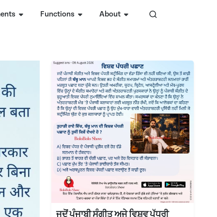
ents
Functions
About
ਜਦੋਂ ਪੰਜਾਬੀ ਸੰਗੀਤ ਅਜੇ ਵਿਸ਼ਵ ਪੱਧਰੀ