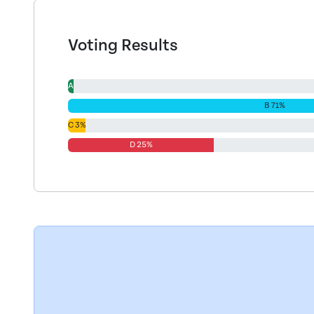
Voting Results
A 1%
B 71%
C 3%
D 25%