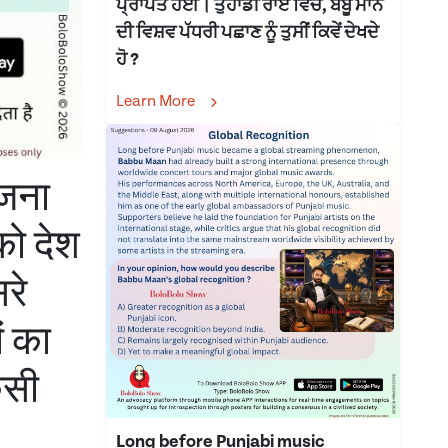
ਪ੍ਰਾਪਤ ਹੋਈ। ਤੁਹਾਡੀ ਰਾਏ ਵਿੱਚ, ਬੱਬੂ ਮਾਨ
ਦੀ ਵਿਸ਼ਵ ਪੱਧਰੀ ਪਛਾਣ ਨੂੰ ਤੁਸੀਂ ਕਿਵੇਂ ਦੇਖਦੇ
ਹੋ ?
Learn More
ोजना
को देश
रे
ं का
िसी
Long before Punjabi music