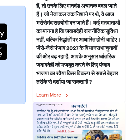
हैं, तो उनके लिए मानदंड अचानक बदल जाते
हैं। जो नेता कल तक निशाने पर थे, वे आज
भरोसेमंद सहयोगी बन जाते हैं। कई मतदाताओं
का मानना है कि जवाबदेही राजनीतिक सुविधा
नहीं, बल्कि सिद्धांतों पर आधारित होनी चाहिए।
जैसे-जैसे पंजाब 2027 के विधानसभा चुनावों
की ओर बढ़ रहा है, आपके अनुसार आंतरिक
जवाबदेही को मजबूत करने के लिए पंजाब
भाजपा का रवैया किस विकल्प से सबसे बेहतर
तरीके से दर्शाया जा सकता है ?
Learn More