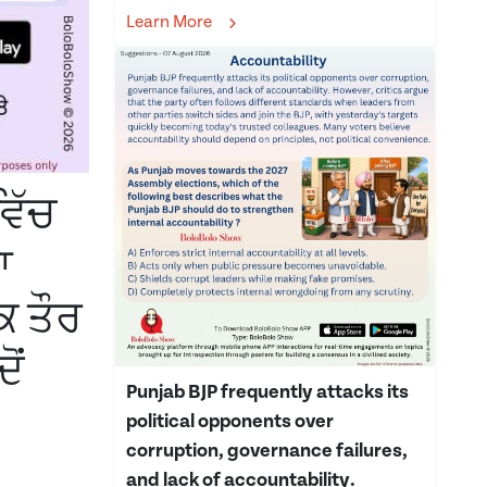
Learn More
ਵਿੱਚ
ਾ
ਕ ਤੌਰ
ੋਂ
Punjab BJP frequently attacks its
political opponents over
corruption, governance failures,
and lack of accountability.