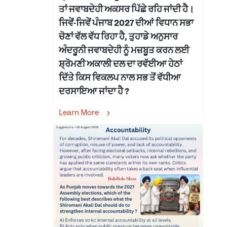
ਤਾਂ ਜਵਾਬਦੇਹੀ ਅਕਸਰ ਪਿੱਛੇ ਰਹਿ ਜਾਂਦੀ ਹੈ।
ਜਿਵੇਂ-ਜਿਵੇਂ ਪੰਜਾਬ 2027 ਦੀਆਂ ਵਿਧਾਨ ਸਭਾ
ਚੋਣਾਂ ਵੱਲ ਵੱਧ ਰਿਹਾ ਹੈ, ਤੁਹਾਡੇ ਅਨੁਸਾਰ
ਅੰਦਰੂਨੀ ਜਵਾਬਦੇਹੀ ਨੂੰ ਮਜ਼ਬੂਤ ਕਰਨ ਲਈ
ਸ਼੍ਰੋਮਣੀ ਅਕਾਲੀ ਦਲ ਦਾ ਰਵੱਈਆ ਹੇਠਾਂ
ਦਿੱਤੇ ਕਿਸ ਵਿਕਲਪ ਨਾਲ ਸਭ ਤੋਂ ਵੱਧੀਆ
ਦਰਸਾਇਆ ਜਾਂਦਾ ਹੈ ?
Learn More