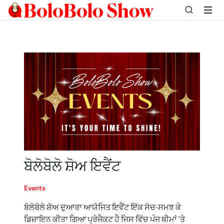
ਬੋਲੋਬੋਲੋ ਸ਼ੋਅ ਇਵੈਂਟ
Events
ਬੋਲੋਬੋਲੋ ਸ਼ੋਅ ਦੁਆਰਾ ਆਯੋਜਿਤ ਇਵੈਂਟ ਇੱਕ ਸੋਚ-ਸਮਝ ਕੇ
ਡਿਜ਼ਾਇਨ ਕੀਤਾ ਗਿਆ ਪ੍ਰੋਜੈਕਟ ਹੈ ਜਿਸ ਵਿੱਚ ਪੰਜ ਥੀਮਾਂ 'ਤੇ