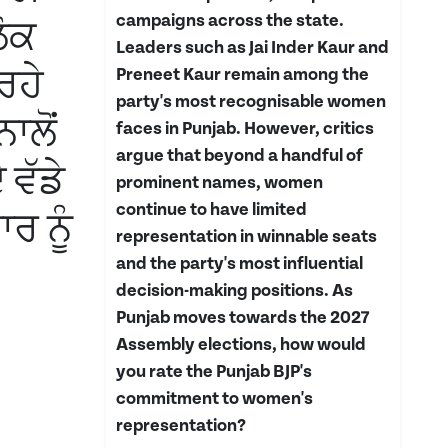
campaigns across the state.
ਲੋਕ
Leaders such as Jai Inder Kaur and
ਰਹੇ
Preneet Kaur remain among the
party's most recognisable women
ਾਲੋਂ
faces in Punjab. However, critics
argue that beyond a handful of
 ਵੱਡੇ
prominent names, women
continue to have limited
ਰ ਨੂੰ
representation in winnable seats
and the party's most influential
decision-making positions. As
Punjab moves towards the 2027
Assembly elections, how would
you rate the Punjab BJP's
commitment to women's
representation?