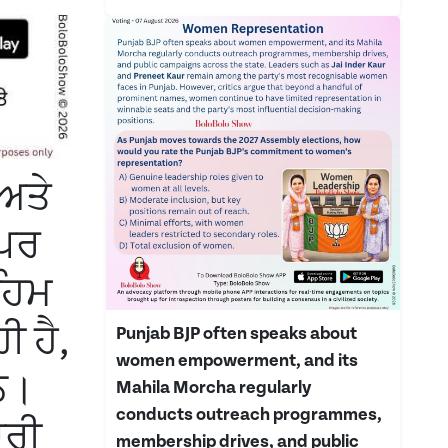
ਅਤੇ
 ਪਰ
ਅਹਿਮ
ੀ ਹੈ,
Punjab BJP often speaks about
women empowerment, and its
ਹਨ।
Mahila Morcha regularly
conducts outreach programmes,
ਾਰੀ
membership drives, and public