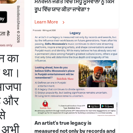
ਮਨੋਰੰਜਨ ਜਗਤ ਵਿੱਚ ਸਿੱਧੂ ਮੂਸੇਵਾਲਾ ਨੂੰ ਕਿਸ
ਰੂਪ ਵਿੱਚ ਯਾਦ ਕੀਤਾ ਜਾਵੇਗਾ ?
Learn More
धन का
ा था।
भाजपा
है और
से
An artist's true legacy is
ल अभी
measured not only by records and