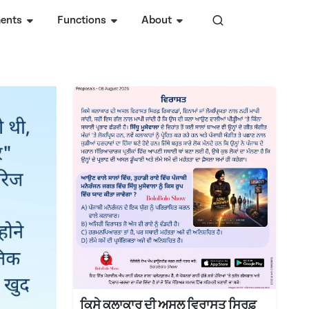
ents
Functions
About
ਕਿਸੇ ਕਲਾਕਾਰ ਦੀ ਅਸਲ ਵਿਰਾਸਤ ਸਿਰਫ਼