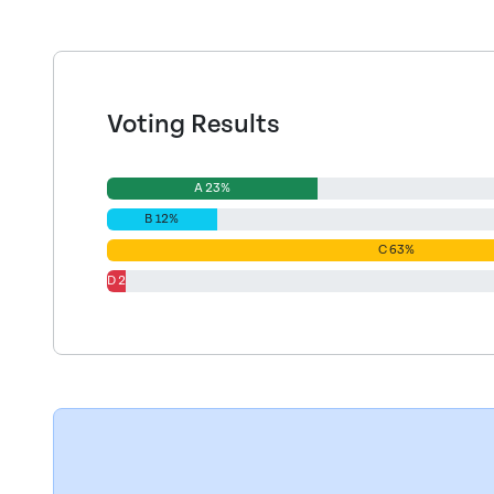
Voting Results
A 23%
B 12%
C 63%
D 2%