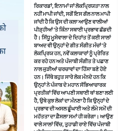
ਰਿਕਾਰਡਾਂ, ਇਨਾਮਾਂ ਜਾਂ ਲੋਕਪ੍ਰਿਯਤਾ ਨਾਲ
ਨਹੀਂ ਮਾਪੀ ਜਾਂਦੀ, ਸਗੋਂ ਇਸ ਗੱਲ ਨਾਲ ਮਾਪੀ
ਜਾਂਦੀ ਹੈ ਕਿ ਉਸ ਦੀ ਕਲਾ ਆਉਣ ਵਾਲੀਆਂ
ਪੀੜ੍ਹੀਆਂ 'ਤੇ ਕਿੰਨਾ ਸਥਾਈ ਪ੍ਰਭਾਵ ਛੱਡਦੀ
ਹੈ। ਸਿੱਧੂ ਮੂਸੇਵਾਲਾ ਦੇ ਦਿਹਾਂਤ ਤੋਂ ਕਈ ਸਾਲਾਂ
ਬਾਅਦ ਵੀ ਉਨ੍ਹਾਂ ਦੇ ਗੀਤ ਸੰਗੀਤ ਮੰਚਾਂ 'ਤੇ
ਲੋਕਪ੍ਰਿਯ ਹਨ, ਨਵੇਂ ਕਲਾਕਾਰਾਂ ਨੂੰ ਪ੍ਰੇਰਿਤ
ਕਰ ਰਹੇ ਹਨ ਅਤੇ ਪੰਜਾਬੀ ਸੰਗੀਤ ਤੇ ਪਛਾਣ
ਨਾਲ ਜੁੜੀਆਂ ਚਰਚਾਵਾਂ ਦਾ ਹਿੱਸਾ ਬਣੇ ਹੋਏ
ਹਨ। ਜਿੱਥੇ ਬਹੁਤ ਸਾਰੇ ਲੋਕ ਮੰਨਦੇ ਹਨ ਕਿ
ਉਨ੍ਹਾਂ ਨੇ ਪੰਜਾਬ ਦੇ ਮਹਾਨ ਸੱਭਿਆਚਾਰਕ
ਪ੍ਰਤੀਕਾਂ ਵਿੱਚ ਆਪਣੀ ਸਥਾਈ ਥਾਂ ਬਣਾ ਲਈ
ਹੈ, ਉਥੇ ਕੁਝ ਲੋਕਾਂ ਦਾ ਮੰਨਣਾ ਹੈ ਕਿ ਉਨ੍ਹਾਂ ਦੇ
ਪ੍ਰਭਾਵ ਦੀ ਅਸਲ ਡੂੰਘਾਈ ਅਤੇ ਲੰਮੇ ਸਮੇਂ ਦੀ
ਮਹੱਤਤਾ ਦਾ ਫ਼ੈਸਲਾ ਸਮਾਂ ਹੀ ਕਰੇਗਾ। ਆਉਣ
ਵਾਲੇ ਸਾਲਾਂ ਵਿੱਚ, ਤੁਹਾਡੀ ਰਾਏ ਵਿੱਚ ਪੰਜਾਬੀ