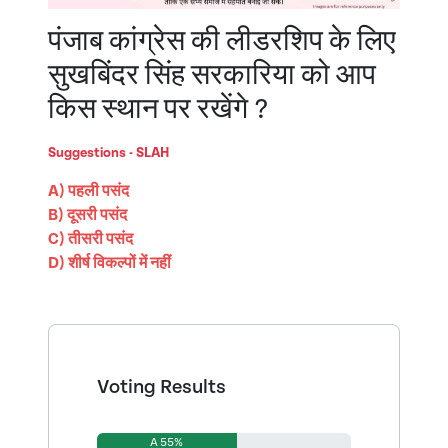
पंजाब कांग्रेस की लीडरशिप के लिए
सुखबिंदर सिंह सरकारिया को आप
किस स्थान पर रखेंगे ?
Suggestions - SLAH
A) पहली पसंद
B) दूसरी पसंद
C) तीसरी पसंद
D) शीर्ष विकल्पों में नहीं
Voting Results
A 55%