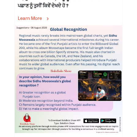
ਪਛਾਣ ਨੂੰ ਤੁਸੀਂ ਕਿਵੇਂ ਦੇਖਦੇ ਹੋ ?
Learn More