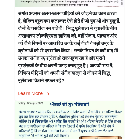
संगीत अक्सर अलग-अलग पीढ़ियों को जोड़ने का काम करता
है, लेकिन बहुत कम कलाकार ऐसे होते हैं जो युवाओं और बुज़ुर्गों,
दोनों के पसंदीदा बन पाते हैं। सिद्धू मूसेवाला ने युवाओं के बीच
असाधारण लोकप्रियता हासिल की, वहीं पंजाब, पहचान और
गर्व जैसे विषयों पर आधारित उनके कई गीतों ने बड़ी उम्र के
श्रोताओं को भी प्रभावित किया। उनके निधन के वर्षों बाद भी
उनका संगीत नए श्रोताओं तक पहुँच रहा है और पुराने
प्रशंसकों के बीच अपनी जगह बनाए हुए है। आपकी राय में,
विभिन्न पीढ़ियों को अपनी संगीत यात्रा से जोड़ने में सिद्धू
मूसेवाला कितने सफल रहे ?
Learn More